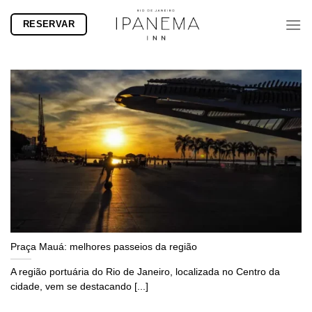
Skip
RESERVAR
to
content
Praça Mauá: melhores passeios da região
A região portuária do Rio de Janeiro, localizada no Centro da
cidade, vem se destacando [...]