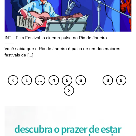
INT’L Film Festival: o cinema pulsa no Rio de Janeiro
Você sabia que o Rio de Janeiro é palco de um dos maiores
festivais de [...]
1
…
4
5
6
7
8
9