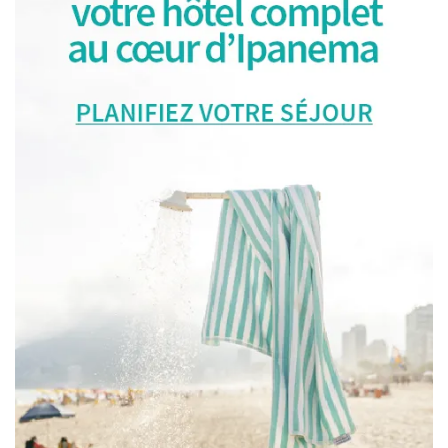
Alors, on court ensemble pour profiter de la Cidade
Maravilhosa ?
This entry was posted in
Sem categoria
. Bookmark the
permalink
.
Meilleurs bars à Rio de
Mode à Rio: les meilleurs
Janeiro: où boire un verre et
conseils pour faire du
profiter de la ville sous tous
shopping dans la Cidade
les angles
Maravilhosa