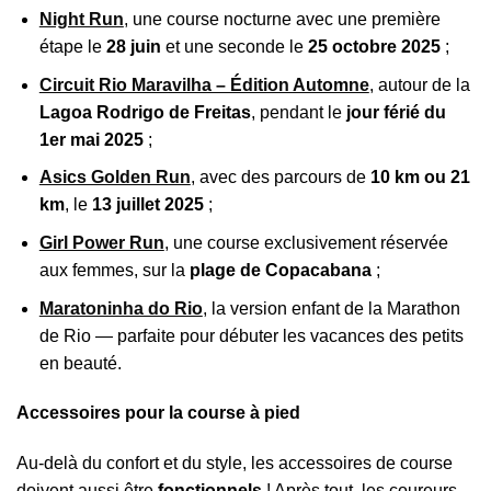
Night Run
,
une course nocturne avec une première
étape le
28 juin
et une seconde le
25 octobre 2025
;
Circuit Rio Maravilha – Édition Automne
, autour de la
Lagoa Rodrigo de Freitas
, pendant le
jour férié du
1er mai 2025
;
Asics Golden Run
, avec des parcours de
10 km ou 21
km
, le
13 juillet 2025
;
Girl Power Run
, une course exclusivement réservée
aux femmes, sur la
plage de Copacabana
;
Maratoninha do Rio
, la version enfant de la Marathon
de Rio — parfaite pour débuter les vacances des petits
en beauté.
Accessoires pour la course à pied
Au-delà du confort et du style, les accessoires de course
doivent aussi être
fonctionnels
! Après tout, les coureurs