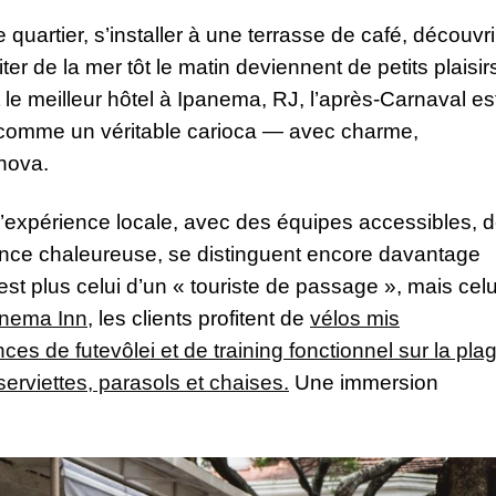
uartier, s’installer à une terrasse de café, découvri
er de la mer tôt le matin deviennent de petits plaisir
le meilleur hôtel à Ipanema, RJ, l’après-Carnaval es
er comme un véritable carioca — avec charme,
 nova.
nt l’expérience locale, avec des équipes accessibles, 
ance chaleureuse, se distinguent encore davantage
est plus celui d’un « touriste de passage », mais celu
anema Inn
, les clients profitent de
vélos mis
es de futevôlei et de training fonctionnel sur la pla
erviettes, parasols et chaises.
Une immersion