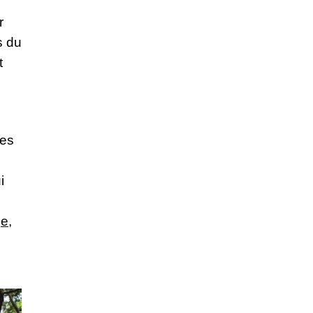
r
s du
t
des
i
ge
,