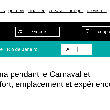
RES
QUITÉRIA
BIEN-ÊTRE
CITY&SEA BOUTIQUE
DURABILITÉ
Guests
All | +
de
Rio de Janeiro
ma pendant le Carnaval et
nfort, emplacement et expérienc