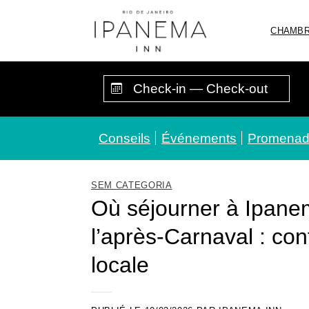
Passer
au
CHAMB
contenu
Conseils
Événements
Promena
SEM CATEGORIA
Où séjourner à Ipane
l’après-Carnaval : co
locale