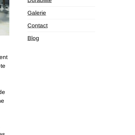
Durabilité
Galerie
Contact
Blog
ent
ête
de
me
x
es