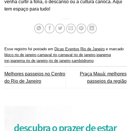
venha curtir a folia, o descanso ou a cultura carioca. Aqui
tem espaço para tudo!
Esse registro foi postado em
Dicas
,
Eventos
,
Rio de Janeiro
e marcado
bloco rio de janeiro
,
carnaval rio
,
carnaval rio de janeiro
,
ipanema
inn
,
ipanema rio de janeiro
,
rio de janeiro
,
sambódromo
.
Melhores passeios no Centro
Praça Mauá: melhores
do Rio de Janeiro
passeios da região