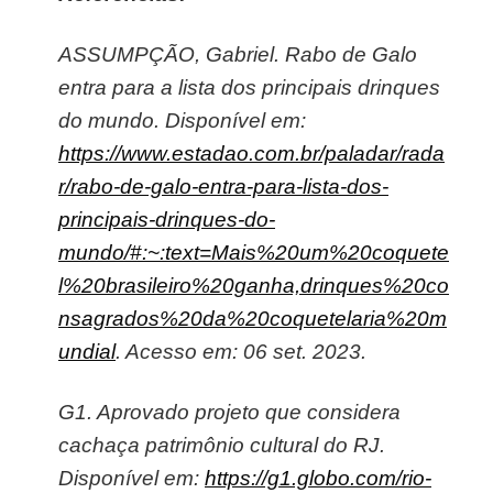
ASSUMPÇÃO, Gabriel. Rabo de Galo
entra para a lista dos principais drinques
do mundo. Disponível em:
https://www.estadao.com.br/paladar/rada
r/rabo-de-galo-entra-para-lista-dos-
principais-drinques-do-
mundo/#:~:text=Mais%20um%20coquete
l%20brasileiro%20ganha,drinques%20co
nsagrados%20da%20coquetelaria%20m
undial
. Acesso em: 06 set. 2023.
G1. Aprovado projeto que considera
cachaça patrimônio cultural do RJ.
Disponível em:
https://g1.globo.com/rio-