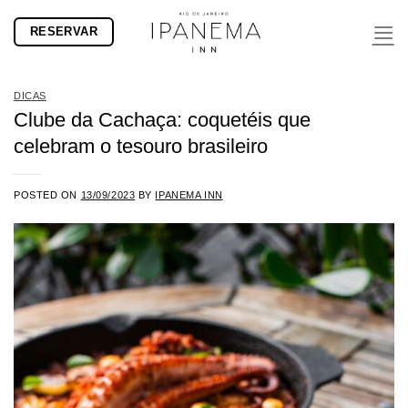
Skip
RESERVAR
to
content
DICAS
Clube da Cachaça: coquetéis que
celebram o tesouro brasileiro
POSTED ON
13/09/2023
BY
IPANEMA INN