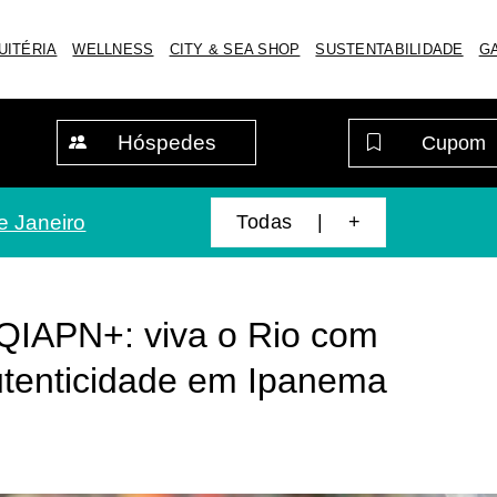
UITÉRIA
WELLNESS
CITY & SEA SHOP
SUSTENTABILIDADE
G
Hóspedes
Todas | +
e Janeiro
QIAPN+: viva o Rio com
autenticidade em Ipanema