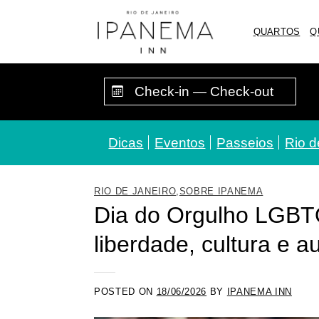
Skip
to
QUARTOS
Q
content
Dicas
Eventos
Passeios
Rio d
RIO DE JANEIRO
,
SOBRE IPANEMA
Dia do Orgulho LGBT
liberdade, cultura e 
POSTED ON
18/06/2026
BY
IPANEMA INN