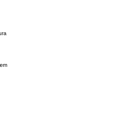
ura
 em