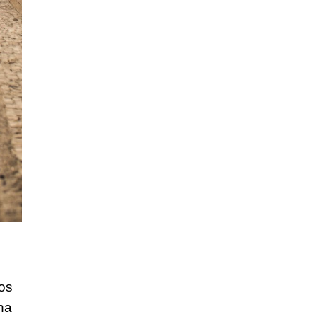
los
ana