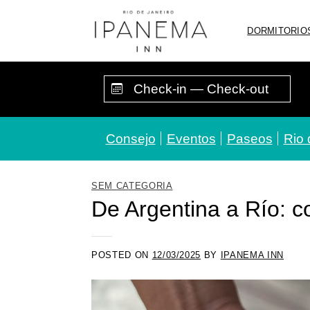
Saltar
al
DORMITORIO
contenido
Consejo
Eventos
Paseos
Rio 
SEM CATEGORIA
De Argentina a Río: c
POSTED ON
12/03/2025
BY
IPANEMA INN