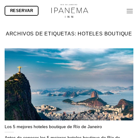
Saltar
RESERVAR
al
contenido
ARCHIVOS DE ETIQUETAS:
HOTELES BOUTIQUE
Los 5 mejores hoteles boutique de Río de Janeiro
Antes de conocer los 5 mejores hoteles boutique de Río de