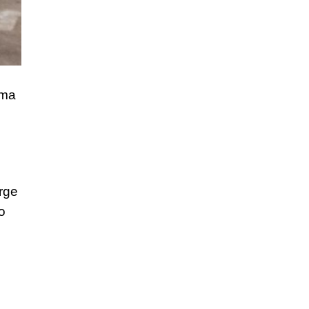
uma
rge
o