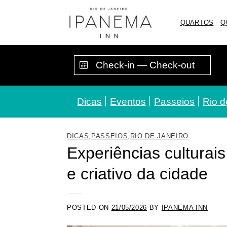
Skip
to
QUARTOS
Q
content
Dicas
Eventos
Passeios
Rio d
DICAS
,
PASSEIOS
,
RIO DE JANEIRO
Experiências culturai
e criativo da cidade
POSTED ON
21/05/2026
BY
IPANEMA INN