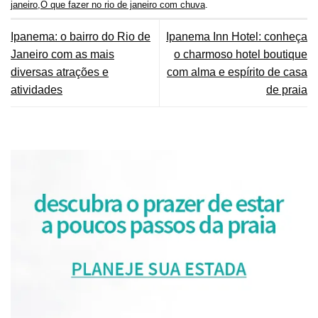
janeiro
,
O que fazer no rio de janeiro com chuva
.
Ipanema: o bairro do Rio de
Ipanema Inn Hotel: conheça
Janeiro com as mais
o charmoso hotel boutique
diversas atrações e
com alma e espírito de casa
atividades
de praia