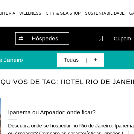
UITÉRIA
WELLNESS
CITY & SEA SHOP
SUSTENTABILIDADE
G
Hóspedes
Todas | +
e Janeiro
QUIVOS DE TAG:
HOTEL RIO DE JANE
Ipanema ou Arpoador: onde ficar?
Descubra onde se hospedar no Rio de Janeiro: Ipanema
ou Arpoador? Compare as características, opções [...]