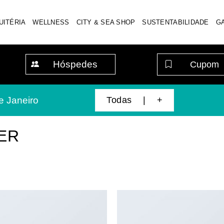
UITÉRIA
WELLNESS
CITY & SEA SHOP
SUSTENTABILIDADE
G
Hóspedes
Todas | +
e Janeiro
ER