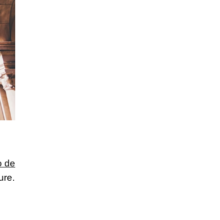
o de
ure.