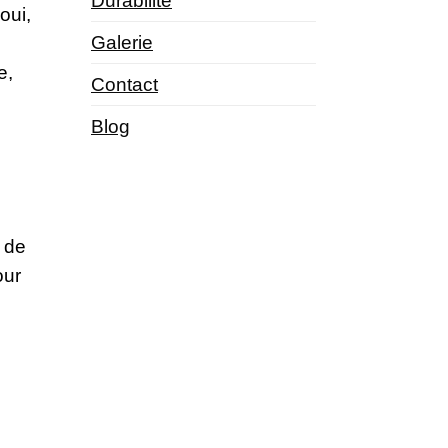
Durabilité
oui,
Galerie
e,
Contact
Blog
t de
our