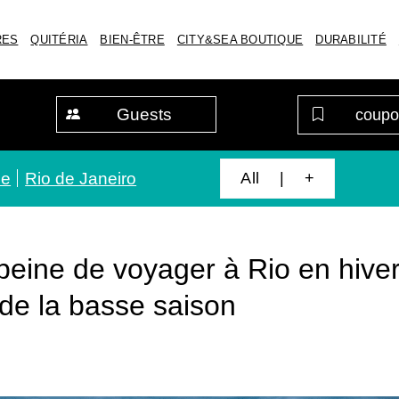
RES
QUITÉRIA
BIEN-ÊTRE
CITY&SEA BOUTIQUE
DURABILITÉ
Guests
All | +
de
Rio de Janeiro
 peine de voyager à Rio en hive
de la basse saison