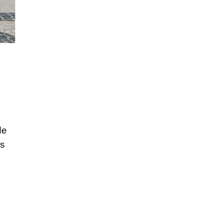
de
es