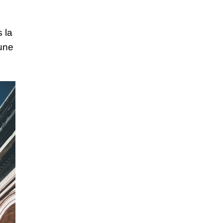
 la
’une