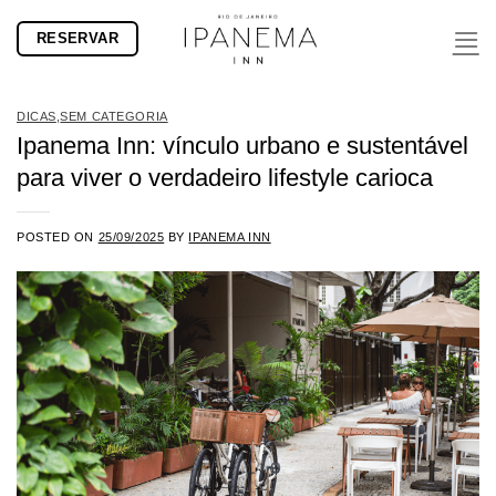
Skip
RESERVAR
to
content
DICAS
,
SEM CATEGORIA
Ipanema Inn: vínculo urbano e sustentável
para viver o verdadeiro lifestyle carioca
POSTED ON
25/09/2025
BY
IPANEMA INN